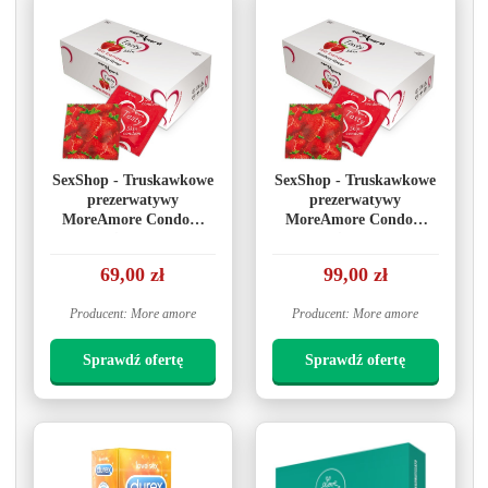
SexShop - Truskawkowe
SexShop - Truskawkowe
prezerwatywy
prezerwatywy
MoreAmore Condom
MoreAmore Condom
Tasty Skin Strawberry
Tasty Skin Strawberry
50 sztuk
100 sztuk
69,00 zł
99,00 zł
Producent: More amore
Producent: More amore
Sprawdź ofertę
Sprawdź ofertę