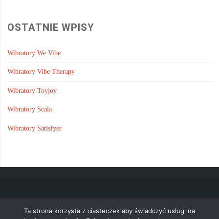
OSTATNIE WPISY
Wibratory We Vibe
Wibratory Vibe Therapy
Wibratory Toyjoy
Wibratory Scala
Wibratory Satisfyer
Wszystkie porady znajdziesz w
mapie strony
.
Ta strona korzysta z ciasteczek aby świadczyć usługi na