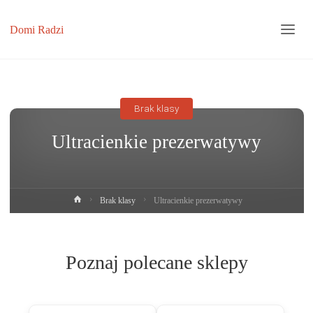
Domi Radzi
Brak klasy
Ultracienkie prezerwatywy
Strona
Brak klasy
Ultracienkie prezerwatywy
główna
Poznaj polecane sklepy