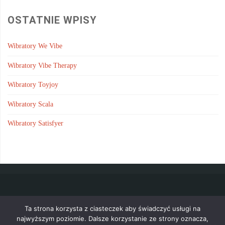
OSTATNIE WPISY
Wibratory We Vibe
Wibratory Vibe Therapy
Wibratory Toyjoy
Wibratory Scala
Wibratory Satisfyer
Wszystkie porady znajdziesz w
mapie strony
.
Ta strona korzysta z ciasteczek aby świadczyć usługi na
najwyższym poziomie. Dalsze korzystanie ze strony oznacza,